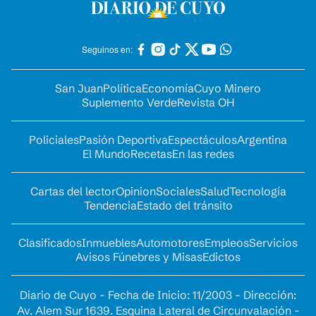
Seguinos en:
San Juan
Política
Economía
Cuyo Minero
Suplemento Verde
Revista OH
Policiales
Pasión Deportiva
Espectáculos
Argentina
El Mundo
Recetas
En las redes
Cartas del lector
Opinion
Sociales
Salud
Tecnología
Tendencia
Estado del tránsito
Clasificados
Inmuebles
Automotores
Empleos
Servicios
Avisos Fúnebres y Misas
Edictos
Diario de Cuyo - Fecha de Inicio: 11/2003 - Dirección:
Av. Alem Sur 1639. Esquina Lateral de Circunvalación -