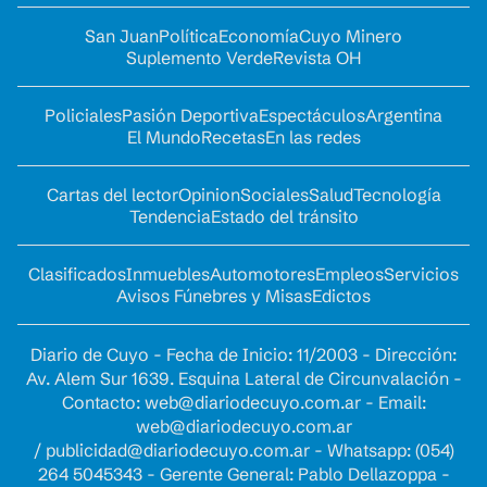
San Juan
Política
Economía
Cuyo Minero
Suplemento Verde
Revista OH
Policiales
Pasión Deportiva
Espectáculos
Argentina
El Mundo
Recetas
En las redes
Cartas del lector
Opinion
Sociales
Salud
Tecnología
Tendencia
Estado del tránsito
Clasificados
Inmuebles
Automotores
Empleos
Servicios
Avisos Fúnebres y Misas
Edictos
Diario de Cuyo - Fecha de Inicio: 11/2003 - Dirección:
Av. Alem Sur 1639. Esquina Lateral de Circunvalación -
Contacto:
web@diariodecuyo.com.ar
- Email:
web@diariodecuyo.com.ar
/
publicidad@diariodecuyo.com.ar
-
Whatsapp: (054)
264 5045343 - Gerente General: Pablo Dellazoppa -