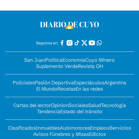
Seguinos en:
San Juan
Política
Economía
Cuyo Minero
Suplemento Verde
Revista OH
Policiales
Pasión Deportiva
Espectáculos
Argentina
El Mundo
Recetas
En las redes
Cartas del lector
Opinion
Sociales
Salud
Tecnología
Tendencia
Estado del tránsito
Clasificados
Inmuebles
Automotores
Empleos
Servicios
Avisos Fúnebres y Misas
Edictos