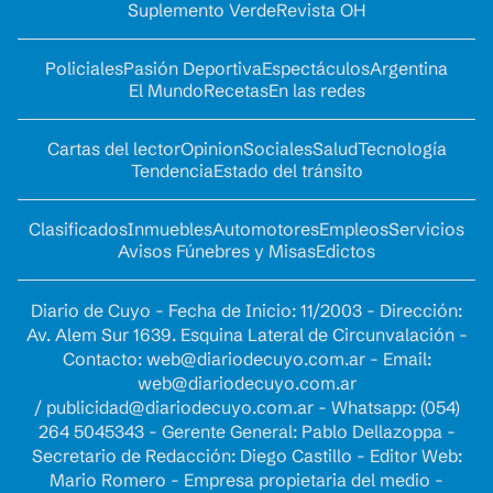
Suplemento Verde
Revista OH
Policiales
Pasión Deportiva
Espectáculos
Argentina
El Mundo
Recetas
En las redes
Cartas del lector
Opinion
Sociales
Salud
Tecnología
Tendencia
Estado del tránsito
Clasificados
Inmuebles
Automotores
Empleos
Servicios
Avisos Fúnebres y Misas
Edictos
Diario de Cuyo - Fecha de Inicio: 11/2003 - Dirección:
Av. Alem Sur 1639. Esquina Lateral de Circunvalación -
Contacto:
web@diariodecuyo.com.ar
- Email:
web@diariodecuyo.com.ar
/
publicidad@diariodecuyo.com.ar
-
Whatsapp: (054)
264 5045343 - Gerente General: Pablo Dellazoppa -
Secretario de Redacción: Diego Castillo - Editor Web:
Mario Romero - Empresa propietaria del medio -