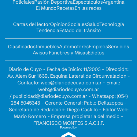
Policiales
Pasión Deportiva
Espectáculos
Argentina
El Mundo
Recetas
En las redes
Cartas del lector
Opinion
Sociales
Salud
Tecnología
Tendencia
Estado del tránsito
Clasificados
Inmuebles
Automotores
Empleos
Servicios
Avisos Fúnebres y Misas
Edictos
Diario de Cuyo - Fecha de Inicio: 11/2003 - Dirección:
Av. Alem Sur 1639. Esquina Lateral de Circunvalación -
Contacto:
web@diariodecuyo.com.ar
- Email:
web@diariodecuyo.com.ar
/
publicidad@diariodecuyo.com.ar
-
Whatsapp: (054)
264 5045343 - Gerente General: Pablo Dellazoppa -
Secretario de Redacción: Diego Castillo - Editor Web:
Mario Romero - Empresa propietaria del medio -
FRANCISCO MONTES S.A.C.I.F.