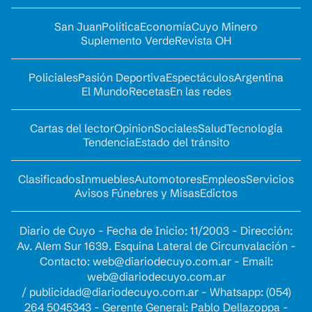
San Juan
Política
Economía
Cuyo Minero
Suplemento Verde
Revista OH
Policiales
Pasión Deportiva
Espectáculos
Argentina
El Mundo
Recetas
En las redes
Cartas del lector
Opinion
Sociales
Salud
Tecnología
Tendencia
Estado del tránsito
Clasificados
Inmuebles
Automotores
Empleos
Servicios
Avisos Fúnebres y Misas
Edictos
Diario de Cuyo - Fecha de Inicio: 11/2003 - Dirección:
Av. Alem Sur 1639. Esquina Lateral de Circunvalación -
Contacto:
web@diariodecuyo.com.ar
- Email:
web@diariodecuyo.com.ar
/
publicidad@diariodecuyo.com.ar
-
Whatsapp: (054)
264 5045343 - Gerente General: Pablo Dellazoppa -