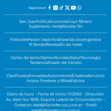
Seguinos en:
San Juan
Política
Economía
Cuyo Minero
Suplemento Verde
Revista OH
Policiales
Pasión Deportiva
Espectáculos
Argentina
El Mundo
Recetas
En las redes
Cartas del lector
Opinion
Sociales
Salud
Tecnología
Tendencia
Estado del tránsito
Clasificados
Inmuebles
Automotores
Empleos
Servicios
Avisos Fúnebres y Misas
Edictos
Diario de Cuyo - Fecha de Inicio: 11/2003 - Dirección:
Av. Alem Sur 1639. Esquina Lateral de Circunvalación -
Contacto:
web@diariodecuyo.com.ar
- Email:
web@diariodecuyo.com.ar