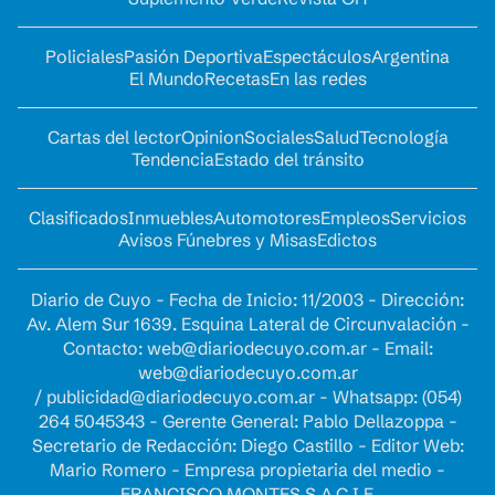
Policiales
Pasión Deportiva
Espectáculos
Argentina
El Mundo
Recetas
En las redes
Cartas del lector
Opinion
Sociales
Salud
Tecnología
Tendencia
Estado del tránsito
Clasificados
Inmuebles
Automotores
Empleos
Servicios
Avisos Fúnebres y Misas
Edictos
Diario de Cuyo - Fecha de Inicio: 11/2003 - Dirección:
Av. Alem Sur 1639. Esquina Lateral de Circunvalación -
Contacto:
web@diariodecuyo.com.ar
- Email:
web@diariodecuyo.com.ar
/
publicidad@diariodecuyo.com.ar
-
Whatsapp: (054)
264 5045343 - Gerente General: Pablo Dellazoppa -
Secretario de Redacción: Diego Castillo - Editor Web:
Mario Romero - Empresa propietaria del medio -
FRANCISCO MONTES S.A.C.I.F.