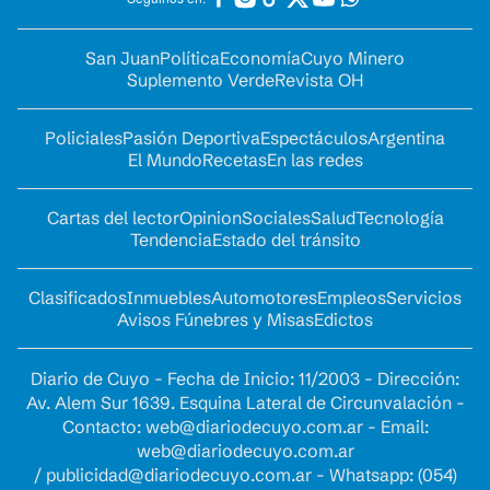
San Juan
Política
Economía
Cuyo Minero
Suplemento Verde
Revista OH
Policiales
Pasión Deportiva
Espectáculos
Argentina
El Mundo
Recetas
En las redes
Cartas del lector
Opinion
Sociales
Salud
Tecnología
Tendencia
Estado del tránsito
Clasificados
Inmuebles
Automotores
Empleos
Servicios
Avisos Fúnebres y Misas
Edictos
Diario de Cuyo - Fecha de Inicio: 11/2003 - Dirección:
Av. Alem Sur 1639. Esquina Lateral de Circunvalación -
Contacto:
web@diariodecuyo.com.ar
- Email:
web@diariodecuyo.com.ar
/
publicidad@diariodecuyo.com.ar
-
Whatsapp: (054)