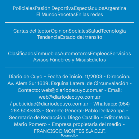
Policiales
Pasión Deportiva
Espectáculos
Argentina
El Mundo
Recetas
En las redes
Cartas del lector
Opinion
Sociales
Salud
Tecnología
Tendencia
Estado del tránsito
Clasificados
Inmuebles
Automotores
Empleos
Servicios
Avisos Fúnebres y Misas
Edictos
Diario de Cuyo - Fecha de Inicio: 11/2003 - Dirección:
Av. Alem Sur 1639. Esquina Lateral de Circunvalación -
Contacto:
web@diariodecuyo.com.ar
- Email:
web@diariodecuyo.com.ar
/
publicidad@diariodecuyo.com.ar
-
Whatsapp: (054)
264 5045343 - Gerente General: Pablo Dellazoppa -
Secretario de Redacción: Diego Castillo - Editor Web:
Mario Romero - Empresa propietaria del medio -
FRANCISCO MONTES S.A.C.I.F.