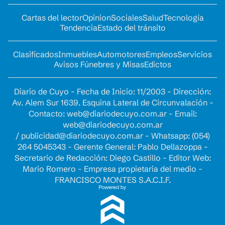
Cartas del lector
Opinion
Sociales
Salud
Tecnología
Tendencia
Estado del tránsito
Clasificados
Inmuebles
Automotores
Empleos
Servicios
Avisos Fúnebres y Misas
Edictos
Diario de Cuyo - Fecha de Inicio: 11/2003 - Dirección:
Av. Alem Sur 1639. Esquina Lateral de Circunvalación -
Contacto:
web@diariodecuyo.com.ar
- Email:
web@diariodecuyo.com.ar
/
publicidad@diariodecuyo.com.ar
-
Whatsapp: (054)
264 5045343 - Gerente General: Pablo Dellazoppa -
Secretario de Redacción: Diego Castillo - Editor Web:
Mario Romero - Empresa propietaria del medio -
FRANCISCO MONTES S.A.C.I.F.