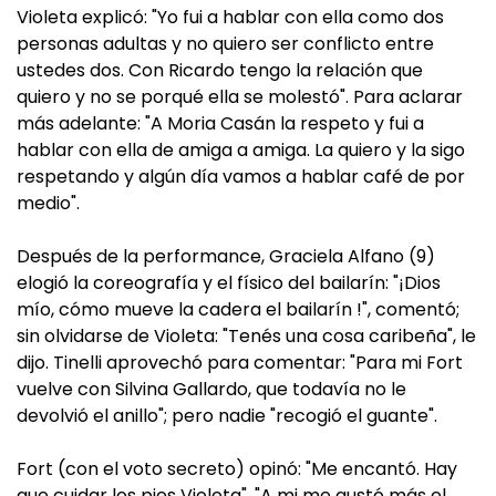
Violeta explicó: "Yo fui a hablar con ella como dos
personas adultas y no quiero ser conflicto entre
ustedes dos. Con Ricardo tengo la relación que
quiero y no se porqué ella se molestó". Para aclarar
más adelante: "A Moria Casán la respeto y fui a
hablar con ella de amiga a amiga. La quiero y la sigo
respetando y algún día vamos a hablar café de por
medio".
Después de la performance, Graciela Alfano (9)
elogió la coreografía y el físico del bailarín: "¡Dios
mío, cómo mueve la cadera el bailarín !", comentó;
sin olvidarse de Violeta: "Tenés una cosa caribeña", le
dijo. Tinelli aprovechó para comentar: "Para mi Fort
vuelve con Silvina Gallardo, que todavía no le
devolvió el anillo"; pero nadie "recogió el guante".
Fort (con el voto secreto) opinó: "Me encantó. Hay
que cuidar los pies Violeta". "A mi me gustó más el