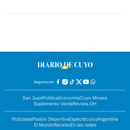
Seguinos en:
San Juan
Política
Economía
Cuyo Minero
Suplemento Verde
Revista OH
Policiales
Pasión Deportiva
Espectáculos
Argentina
El Mundo
Recetas
En las redes