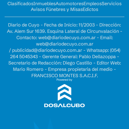
Clasificados
Inmuebles
Automotores
Empleos
Servicios
Avisos Fúnebres y Misas
Edictos
Diario de Cuyo - Fecha de Inicio: 11/2003 - Dirección:
Av. Alem Sur 1639. Esquina Lateral de Circunvalación -
Contacto:
web@diariodecuyo.com.ar
- Email:
web@diariodecuyo.com.ar
/
publicidad@diariodecuyo.com.ar
-
Whatsapp: (054)
264 5045343 - Gerente General: Pablo Dellazoppa -
Secretario de Redacción: Diego Castillo - Editor Web:
Mario Romero - Empresa propietaria del medio -
FRANCISCO MONTES S.A.C.I.F.