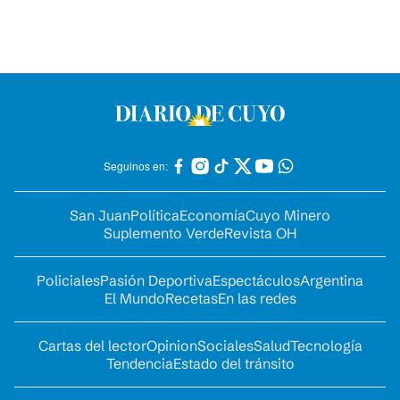
Seguinos en:
San Juan
Política
Economía
Cuyo Minero
Suplemento Verde
Revista OH
Policiales
Pasión Deportiva
Espectáculos
Argentina
El Mundo
Recetas
En las redes
Cartas del lector
Opinion
Sociales
Salud
Tecnología
Tendencia
Estado del tránsito