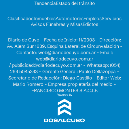
Tendencia
Estado del tránsito
Clasificados
Inmuebles
Automotores
Empleos
Servicios
Avisos Fúnebres y Misas
Edictos
Diario de Cuyo - Fecha de Inicio: 11/2003 - Dirección:
Av. Alem Sur 1639. Esquina Lateral de Circunvalación -
Contacto:
web@diariodecuyo.com.ar
- Email:
web@diariodecuyo.com.ar
/
publicidad@diariodecuyo.com.ar
-
Whatsapp: (054)
264 5045343 - Gerente General: Pablo Dellazoppa -
Secretario de Redacción: Diego Castillo - Editor Web:
Mario Romero - Empresa propietaria del medio -
FRANCISCO MONTES S.A.C.I.F.