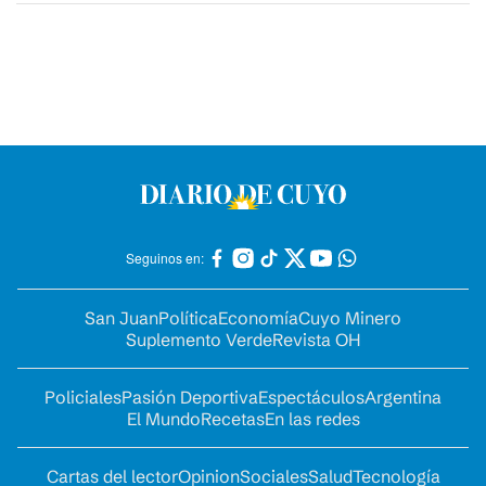
Seguinos en:
San Juan
Política
Economía
Cuyo Minero
Suplemento Verde
Revista OH
Policiales
Pasión Deportiva
Espectáculos
Argentina
El Mundo
Recetas
En las redes
Cartas del lector
Opinion
Sociales
Salud
Tecnología