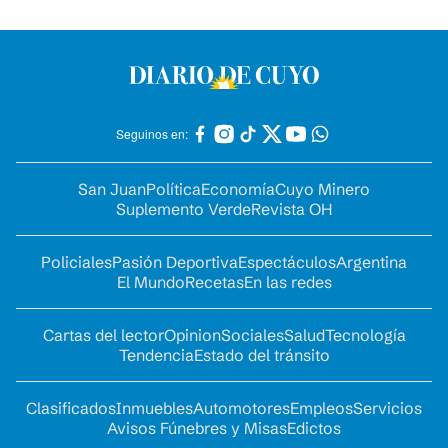
Seguinos en:
San Juan
Política
Economía
Cuyo Minero
Suplemento Verde
Revista OH
Policiales
Pasión Deportiva
Espectáculos
Argentina
El Mundo
Recetas
En las redes
Cartas del lector
Opinion
Sociales
Salud
Tecnología
Tendencia
Estado del tránsito
Clasificados
Inmuebles
Automotores
Empleos
Servicios
Avisos Fúnebres y Misas
Edictos