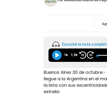
Por
Redacción Diario de Cuy
Agr
Escuchá la nota complet
1
1.5
10
10
Buenos Aires 30 de octubre.- 
llegue a la Argentina en el ma
la lista con sus excentricidad
estrella