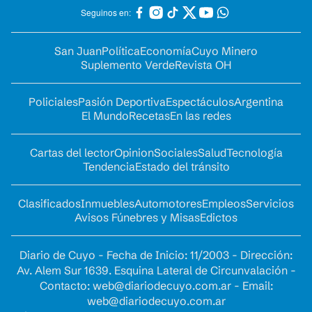
Seguinos en:
San Juan
Política
Economía
Cuyo Minero
Suplemento Verde
Revista OH
Policiales
Pasión Deportiva
Espectáculos
Argentina
El Mundo
Recetas
En las redes
Cartas del lector
Opinion
Sociales
Salud
Tecnología
Tendencia
Estado del tránsito
Clasificados
Inmuebles
Automotores
Empleos
Servicios
Avisos Fúnebres y Misas
Edictos
Diario de Cuyo - Fecha de Inicio: 11/2003 - Dirección:
Av. Alem Sur 1639. Esquina Lateral de Circunvalación -
Contacto:
web@diariodecuyo.com.ar
- Email:
web@diariodecuyo.com.ar