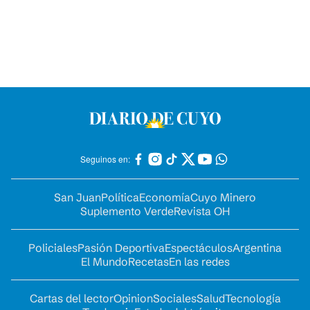
Seguinos en:
San Juan
Política
Economía
Cuyo Minero
Suplemento Verde
Revista OH
Policiales
Pasión Deportiva
Espectáculos
Argentina
El Mundo
Recetas
En las redes
Cartas del lector
Opinion
Sociales
Salud
Tecnología