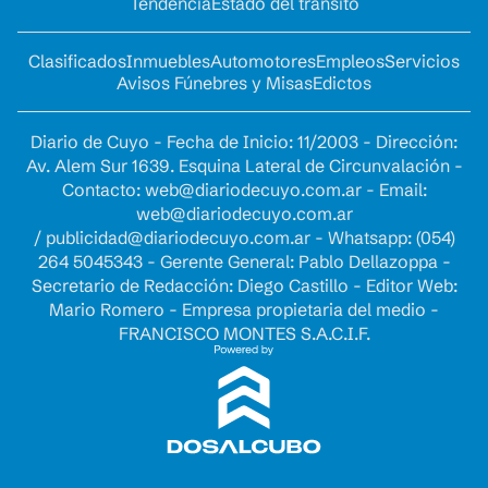
Tendencia
Estado del tránsito
Clasificados
Inmuebles
Automotores
Empleos
Servicios
Avisos Fúnebres y Misas
Edictos
Diario de Cuyo - Fecha de Inicio: 11/2003 - Dirección:
Av. Alem Sur 1639. Esquina Lateral de Circunvalación -
Contacto:
web@diariodecuyo.com.ar
- Email:
web@diariodecuyo.com.ar
/
publicidad@diariodecuyo.com.ar
-
Whatsapp: (054)
264 5045343 - Gerente General: Pablo Dellazoppa -
Secretario de Redacción: Diego Castillo - Editor Web:
Mario Romero - Empresa propietaria del medio -
FRANCISCO MONTES S.A.C.I.F.