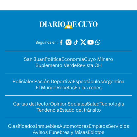
Seguinos en:
San Juan
Política
Economía
Cuyo Minero
Suplemento Verde
Revista OH
Policiales
Pasión Deportiva
Espectáculos
Argentina
El Mundo
Recetas
En las redes
Cartas del lector
Opinion
Sociales
Salud
Tecnología
Tendencia
Estado del tránsito
Clasificados
Inmuebles
Automotores
Empleos
Servicios
Avisos Fúnebres y Misas
Edictos