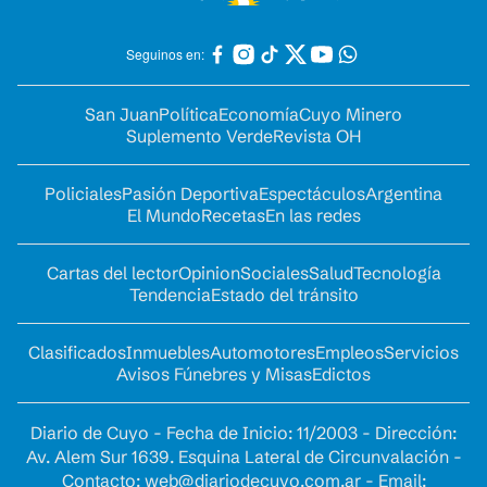
Seguinos en:
San Juan
Política
Economía
Cuyo Minero
Suplemento Verde
Revista OH
Policiales
Pasión Deportiva
Espectáculos
Argentina
El Mundo
Recetas
En las redes
Cartas del lector
Opinion
Sociales
Salud
Tecnología
Tendencia
Estado del tránsito
Clasificados
Inmuebles
Automotores
Empleos
Servicios
Avisos Fúnebres y Misas
Edictos
Diario de Cuyo - Fecha de Inicio: 11/2003 - Dirección:
Av. Alem Sur 1639. Esquina Lateral de Circunvalación -
Contacto:
web@diariodecuyo.com.ar
- Email: