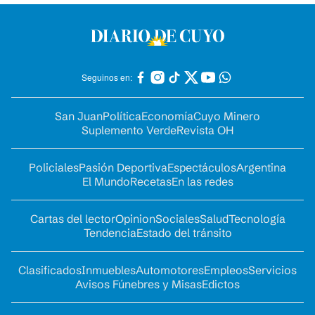
Seguinos en:
San Juan
Política
Economía
Cuyo Minero
Suplemento Verde
Revista OH
Policiales
Pasión Deportiva
Espectáculos
Argentina
El Mundo
Recetas
En las redes
Cartas del lector
Opinion
Sociales
Salud
Tecnología
Tendencia
Estado del tránsito
Clasificados
Inmuebles
Automotores
Empleos
Servicios
Avisos Fúnebres y Misas
Edictos