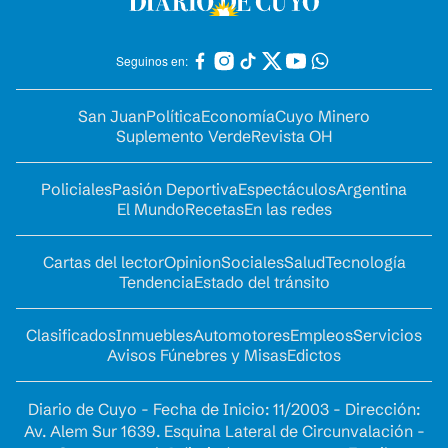
Seguinos en:
San Juan
Política
Economía
Cuyo Minero
Suplemento Verde
Revista OH
Policiales
Pasión Deportiva
Espectáculos
Argentina
El Mundo
Recetas
En las redes
Cartas del lector
Opinion
Sociales
Salud
Tecnología
Tendencia
Estado del tránsito
Clasificados
Inmuebles
Automotores
Empleos
Servicios
Avisos Fúnebres y Misas
Edictos
Diario de Cuyo - Fecha de Inicio: 11/2003 - Dirección:
Av. Alem Sur 1639. Esquina Lateral de Circunvalación -