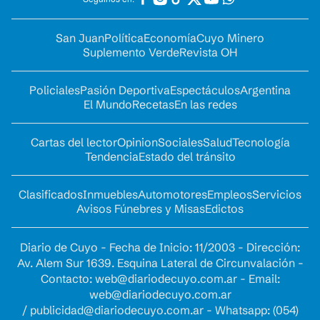
San Juan
Política
Economía
Cuyo Minero
Suplemento Verde
Revista OH
Policiales
Pasión Deportiva
Espectáculos
Argentina
El Mundo
Recetas
En las redes
Cartas del lector
Opinion
Sociales
Salud
Tecnología
Tendencia
Estado del tránsito
Clasificados
Inmuebles
Automotores
Empleos
Servicios
Avisos Fúnebres y Misas
Edictos
Diario de Cuyo - Fecha de Inicio: 11/2003 - Dirección:
Av. Alem Sur 1639. Esquina Lateral de Circunvalación -
Contacto:
web@diariodecuyo.com.ar
- Email:
web@diariodecuyo.com.ar
/
publicidad@diariodecuyo.com.ar
-
Whatsapp: (054)