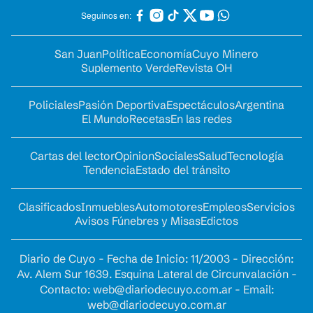
Seguinos en:
San Juan
Política
Economía
Cuyo Minero
Suplemento Verde
Revista OH
Policiales
Pasión Deportiva
Espectáculos
Argentina
El Mundo
Recetas
En las redes
Cartas del lector
Opinion
Sociales
Salud
Tecnología
Tendencia
Estado del tránsito
Clasificados
Inmuebles
Automotores
Empleos
Servicios
Avisos Fúnebres y Misas
Edictos
Diario de Cuyo - Fecha de Inicio: 11/2003 - Dirección:
Av. Alem Sur 1639. Esquina Lateral de Circunvalación -
Contacto:
web@diariodecuyo.com.ar
- Email:
web@diariodecuyo.com.ar