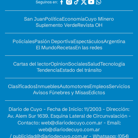
Seguinos en:
San Juan
Política
Economía
Cuyo Minero
Suplemento Verde
Revista OH
Policiales
Pasión Deportiva
Espectáculos
Argentina
El Mundo
Recetas
En las redes
Cartas del lector
Opinion
Sociales
Salud
Tecnología
Tendencia
Estado del tránsito
Clasificados
Inmuebles
Automotores
Empleos
Servicios
Avisos Fúnebres y Misas
Edictos
Diario de Cuyo - Fecha de Inicio: 11/2003 - Dirección:
Av. Alem Sur 1639. Esquina Lateral de Circunvalación -
Contacto:
web@diariodecuyo.com.ar
- Email:
web@diariodecuyo.com.ar
/
publicidad@diariodecuyo.com.ar
-
Whatsapp: (054)