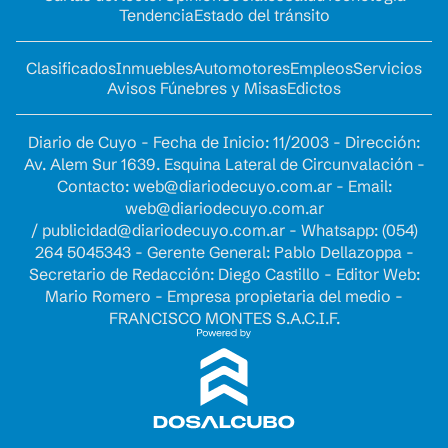
Tendencia
Estado del tránsito
Clasificados
Inmuebles
Automotores
Empleos
Servicios
Avisos Fúnebres y Misas
Edictos
Diario de Cuyo - Fecha de Inicio: 11/2003 - Dirección:
Av. Alem Sur 1639. Esquina Lateral de Circunvalación -
Contacto:
web@diariodecuyo.com.ar
- Email:
web@diariodecuyo.com.ar
/
publicidad@diariodecuyo.com.ar
-
Whatsapp: (054)
264 5045343 - Gerente General: Pablo Dellazoppa -
Secretario de Redacción: Diego Castillo - Editor Web:
Mario Romero - Empresa propietaria del medio -
FRANCISCO MONTES S.A.C.I.F.