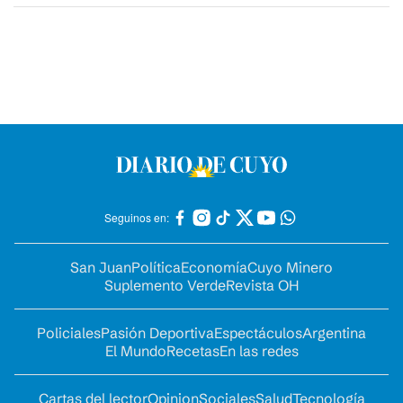
Seguinos en:
San Juan
Política
Economía
Cuyo Minero
Suplemento Verde
Revista OH
Policiales
Pasión Deportiva
Espectáculos
Argentina
El Mundo
Recetas
En las redes
Cartas del lector
Opinion
Sociales
Salud
Tecnología