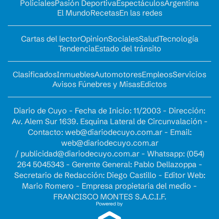
Policiales
Pasión Deportiva
Espectáculos
Argentina
El Mundo
Recetas
En las redes
Cartas del lector
Opinion
Sociales
Salud
Tecnología
Tendencia
Estado del tránsito
Clasificados
Inmuebles
Automotores
Empleos
Servicios
Avisos Fúnebres y Misas
Edictos
Diario de Cuyo - Fecha de Inicio: 11/2003 - Dirección:
Av. Alem Sur 1639. Esquina Lateral de Circunvalación -
Contacto:
web@diariodecuyo.com.ar
- Email:
web@diariodecuyo.com.ar
/
publicidad@diariodecuyo.com.ar
-
Whatsapp: (054)
264 5045343 - Gerente General: Pablo Dellazoppa -
Secretario de Redacción: Diego Castillo - Editor Web:
Mario Romero - Empresa propietaria del medio -
FRANCISCO MONTES S.A.C.I.F.