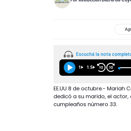
Por
Redacción Diario de Cuy
Agr
Escuchá la nota complet
1
1.5
10
10
EE.UU 8 de octubre.- Mariah C
dedicó a su marido, el actor
cumpleaños número 33.