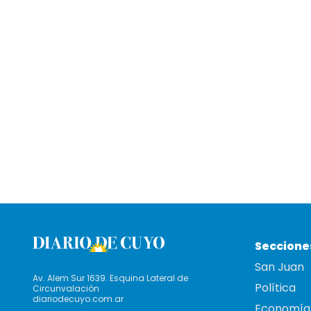
Seccione
San Juan
Av. Alem Sur 1639. Esquina Lateral de
Política
Circunvalación
diariodecuyo.com.ar
Economía