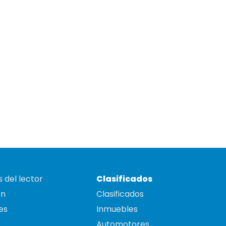
 del lector
Clasificados
on
Clasificados
es
Inmuebles
Automotores