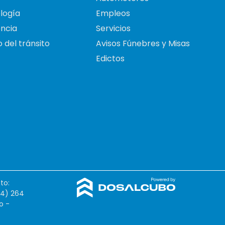
logía
Empleos
ncia
Servicios
 del tránsito
Avisos Fúnebres y Misas
Edictos
to:
54) 264
o -