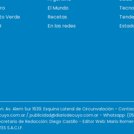
ro
El Mundo
Tecno
to Verde
Recetas
Tende
H
En las redes
Estado
ión: Av. Alem Sur 1639. Esquina Lateral de Circunvalación - Contac
cuyo.com.ar
/
publicidad@diariodecuyo.com.ar
-
Whatsapp: (0
cretario de Redacción: Diego Castillo - Editor Web: Mario Romer
 S.A.C.I.F.