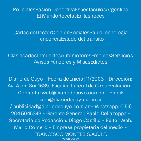
Policiales
Pasión Deportiva
Espectáculos
Argentina
El Mundo
Recetas
En las redes
Cartas del lector
Opinion
Sociales
Salud
Tecnología
Tendencia
Estado del tránsito
Clasificados
Inmuebles
Automotores
Empleos
Servicios
Avisos Fúnebres y Misas
Edictos
Diario de Cuyo - Fecha de Inicio: 11/2003 - Dirección:
Av. Alem Sur 1639. Esquina Lateral de Circunvalación -
Contacto:
web@diariodecuyo.com.ar
- Email:
web@diariodecuyo.com.ar
/
publicidad@diariodecuyo.com.ar
-
Whatsapp: (054)
264 5045343 - Gerente General: Pablo Dellazoppa -
Secretario de Redacción: Diego Castillo - Editor Web:
Mario Romero - Empresa propietaria del medio -
FRANCISCO MONTES S.A.C.I.F.