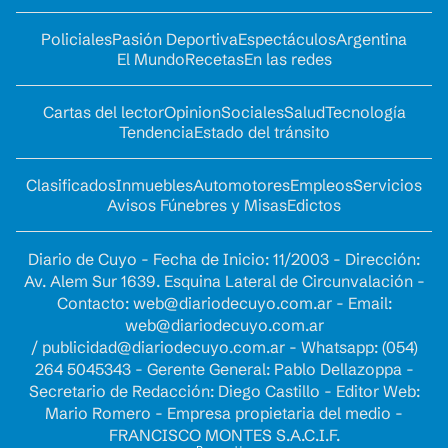
Policiales
Pasión Deportiva
Espectáculos
Argentina
El Mundo
Recetas
En las redes
Cartas del lector
Opinion
Sociales
Salud
Tecnología
Tendencia
Estado del tránsito
Clasificados
Inmuebles
Automotores
Empleos
Servicios
Avisos Fúnebres y Misas
Edictos
Diario de Cuyo - Fecha de Inicio: 11/2003 - Dirección:
Av. Alem Sur 1639. Esquina Lateral de Circunvalación -
Contacto:
web@diariodecuyo.com.ar
- Email:
web@diariodecuyo.com.ar
/
publicidad@diariodecuyo.com.ar
-
Whatsapp: (054)
264 5045343 - Gerente General: Pablo Dellazoppa -
Secretario de Redacción: Diego Castillo - Editor Web:
Mario Romero - Empresa propietaria del medio -
FRANCISCO MONTES S.A.C.I.F.