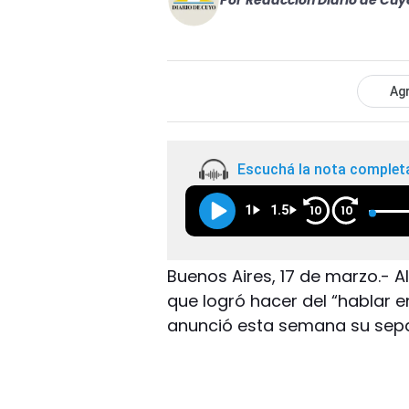
Por
Redacción Diario de Cuy
Agr
Escuchá la nota complet
1
1.5
10
10
Buenos Aires, 17 de marzo.- 
que logró hacer del “hablar 
anunció esta semana su sepa