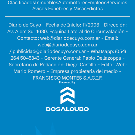
Clasificados
Inmuebles
Automotores
Empleos
Servicios
Avisos Fúnebres y Misas
Edictos
Diario de Cuyo - Fecha de Inicio: 11/2003 - Dirección:
Av. Alem Sur 1639. Esquina Lateral de Circunvalación -
Contacto:
web@diariodecuyo.com.ar
- Email:
web@diariodecuyo.com.ar
/
publicidad@diariodecuyo.com.ar
-
Whatsapp: (054)
264 5045343 - Gerente General: Pablo Dellazoppa -
Secretario de Redacción: Diego Castillo - Editor Web:
Mario Romero - Empresa propietaria del medio -
FRANCISCO MONTES S.A.C.I.F.