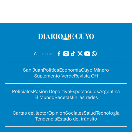
Seguinos en:
San Juan
Política
Economía
Cuyo Minero
Suplemento Verde
Revista OH
Policiales
Pasión Deportiva
Espectáculos
Argentina
El Mundo
Recetas
En las redes
Cartas del lector
Opinion
Sociales
Salud
Tecnología
Tendencia
Estado del tránsito