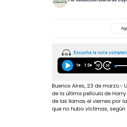
Por
Redacción Diario de Cuy
Agr
Escuchá la nota complet
1
1.5
10
10
Buenos Aires, 23 de marzo.- U
de la última película de Harry
de las llamas el viernes por l
que no hubo víctimas, según 