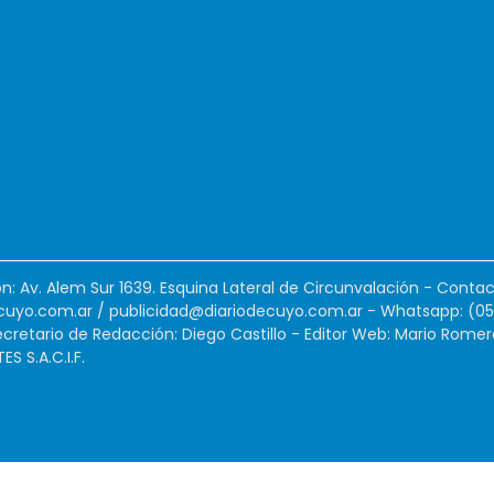
ión: Av. Alem Sur 1639. Esquina Lateral de Circunvalación - Contac
cuyo.com.ar
/
publicidad@diariodecuyo.com.ar
-
Whatsapp: (0
cretario de Redacción: Diego Castillo - Editor Web: Mario Romer
 S.A.C.I.F.