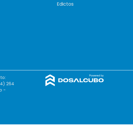
Edictos
to:
54) 264
o -