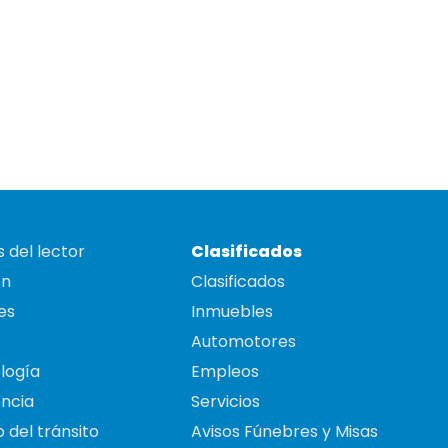
 del lector
Clasificados
on
Clasificados
es
Inmuebles
Automotores
logía
Empleos
ncia
Servicios
 del tránsito
Avisos Fúnebres y Misas