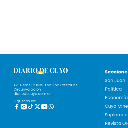
Seccione
San Juan
Av. Alem Sur 1639. Esquina Lateral de
Política
Circunvalación
diariodecuyo.com.ar
Economía
Siguenos en:
Cuyo Mine
Suplemen
Revista O