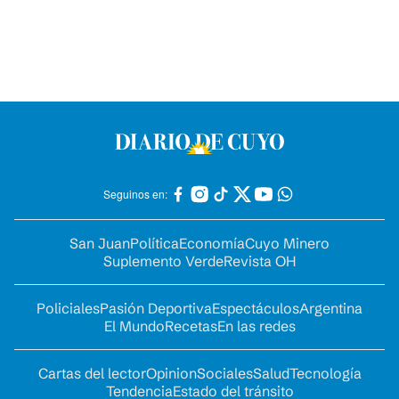
Seguinos en:
San Juan
Política
Economía
Cuyo Minero
Suplemento Verde
Revista OH
Policiales
Pasión Deportiva
Espectáculos
Argentina
El Mundo
Recetas
En las redes
Cartas del lector
Opinion
Sociales
Salud
Tecnología
Tendencia
Estado del tránsito