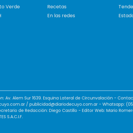
to Verde
Recetas
Tende
H
En las redes
Estado
ión: Av. Alem Sur 1639. Esquina Lateral de Circunvalación - Contac
cuyo.com.ar
/
publicidad@diariodecuyo.com.ar
-
Whatsapp: (0
cretario de Redacción: Diego Castillo - Editor Web: Mario Romer
 S.A.C.I.F.