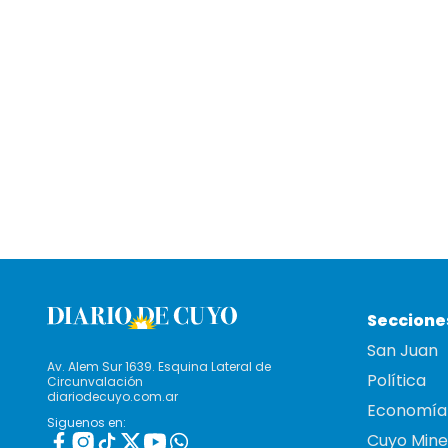
Seccione
San Juan
Av. Alem Sur 1639. Esquina Lateral de
Política
Circunvalación
diariodecuyo.com.ar
Economía
Siguenos en:
Cuyo Mine