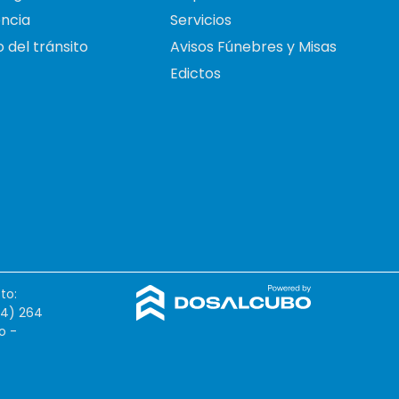
ncia
Servicios
 del tránsito
Avisos Fúnebres y Misas
Edictos
to:
54) 264
o -