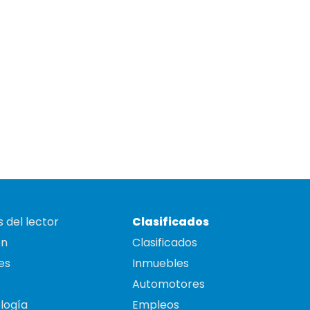
 del lector
Clasificados
on
Clasificados
es
Inmuebles
Automotores
logía
Empleos