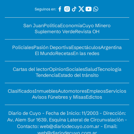
Seguinos en:
San Juan
Política
Economía
Cuyo Minero
Suplemento Verde
Revista OH
Policiales
Pasión Deportiva
Espectáculos
Argentina
El Mundo
Recetas
En las redes
Cartas del lector
Opinion
Sociales
Salud
Tecnología
Tendencia
Estado del tránsito
Clasificados
Inmuebles
Automotores
Empleos
Servicios
Avisos Fúnebres y Misas
Edictos
Diario de Cuyo - Fecha de Inicio: 11/2003 - Dirección:
Av. Alem Sur 1639. Esquina Lateral de Circunvalación -
Contacto:
web@diariodecuyo.com.ar
- Email:
web@diariodecuyo.com.ar