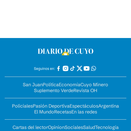
Seguinos en:
San Juan
Política
Economía
Cuyo Minero
Suplemento Verde
Revista OH
Policiales
Pasión Deportiva
Espectáculos
Argentina
El Mundo
Recetas
En las redes
Cartas del lector
Opinion
Sociales
Salud
Tecnología