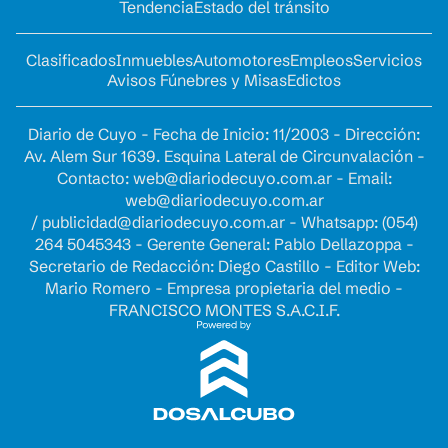
Tendencia
Estado del tránsito
Clasificados
Inmuebles
Automotores
Empleos
Servicios
Avisos Fúnebres y Misas
Edictos
Diario de Cuyo - Fecha de Inicio: 11/2003 - Dirección:
Av. Alem Sur 1639. Esquina Lateral de Circunvalación -
Contacto:
web@diariodecuyo.com.ar
- Email:
web@diariodecuyo.com.ar
/
publicidad@diariodecuyo.com.ar
-
Whatsapp: (054)
264 5045343 - Gerente General: Pablo Dellazoppa -
Secretario de Redacción: Diego Castillo - Editor Web:
Mario Romero - Empresa propietaria del medio -
FRANCISCO MONTES S.A.C.I.F.