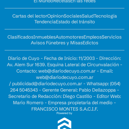
El Mundo
Recetas
En las redes
Cartas del lector
Opinion
Sociales
Salud
Tecnología
Tendencia
Estado del tránsito
Clasificados
Inmuebles
Automotores
Empleos
Servicios
Avisos Fúnebres y Misas
Edictos
Diario de Cuyo - Fecha de Inicio: 11/2003 - Dirección:
Av. Alem Sur 1639. Esquina Lateral de Circunvalación -
Contacto:
web@diariodecuyo.com.ar
- Email:
web@diariodecuyo.com.ar
/
publicidad@diariodecuyo.com.ar
-
Whatsapp: (054)
264 5045343 - Gerente General: Pablo Dellazoppa -
Secretario de Redacción: Diego Castillo - Editor Web:
Mario Romero - Empresa propietaria del medio -
FRANCISCO MONTES S.A.C.I.F.