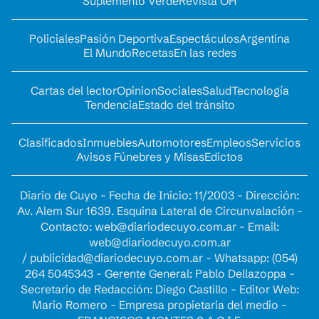
Suplemento Verde
Revista OH
Policiales
Pasión Deportiva
Espectáculos
Argentina
El Mundo
Recetas
En las redes
Cartas del lector
Opinion
Sociales
Salud
Tecnología
Tendencia
Estado del tránsito
Clasificados
Inmuebles
Automotores
Empleos
Servicios
Avisos Fúnebres y Misas
Edictos
Diario de Cuyo - Fecha de Inicio: 11/2003 - Dirección:
Av. Alem Sur 1639. Esquina Lateral de Circunvalación -
Contacto:
web@diariodecuyo.com.ar
- Email:
web@diariodecuyo.com.ar
/
publicidad@diariodecuyo.com.ar
-
Whatsapp: (054)
264 5045343 - Gerente General: Pablo Dellazoppa -
Secretario de Redacción: Diego Castillo - Editor Web:
Mario Romero - Empresa propietaria del medio -