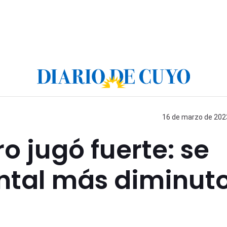
16 de marzo de 2023
o jugó fuerte: se
ental más diminut