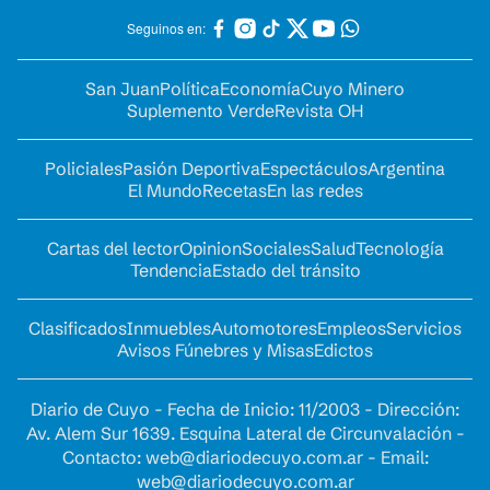
Seguinos en:
San Juan
Política
Economía
Cuyo Minero
Suplemento Verde
Revista OH
Policiales
Pasión Deportiva
Espectáculos
Argentina
El Mundo
Recetas
En las redes
Cartas del lector
Opinion
Sociales
Salud
Tecnología
Tendencia
Estado del tránsito
Clasificados
Inmuebles
Automotores
Empleos
Servicios
Avisos Fúnebres y Misas
Edictos
Diario de Cuyo - Fecha de Inicio: 11/2003 - Dirección:
Av. Alem Sur 1639. Esquina Lateral de Circunvalación -
Contacto:
web@diariodecuyo.com.ar
- Email:
web@diariodecuyo.com.ar