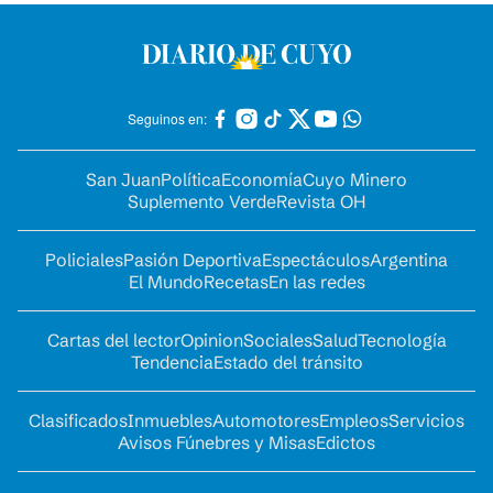
Seguinos en:
San Juan
Política
Economía
Cuyo Minero
Suplemento Verde
Revista OH
Policiales
Pasión Deportiva
Espectáculos
Argentina
El Mundo
Recetas
En las redes
Cartas del lector
Opinion
Sociales
Salud
Tecnología
Tendencia
Estado del tránsito
Clasificados
Inmuebles
Automotores
Empleos
Servicios
Avisos Fúnebres y Misas
Edictos