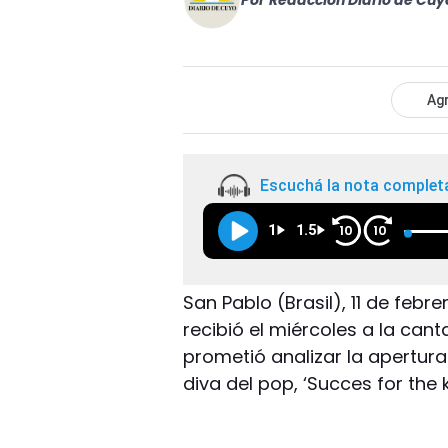
Por
Redacción Diario de Cuy
Agr
Escuchá la nota complet
1
1.5
10
10
San Pablo (Brasil), 11 de febr
recibió el miércoles a la ca
prometió analizar la apertur
diva del pop, ‘Succes for the k