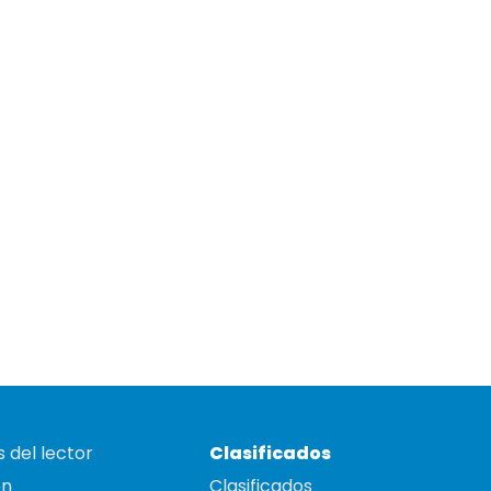
 del lector
Clasificados
on
Clasificados