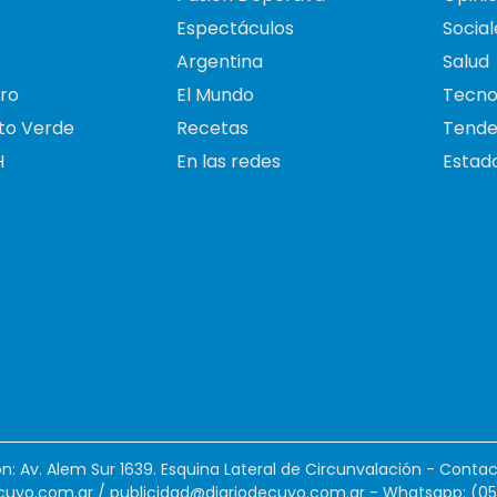
Espectáculos
Social
Argentina
Salud
ro
El Mundo
Tecno
to Verde
Recetas
Tende
H
En las redes
Estado
ión: Av. Alem Sur 1639. Esquina Lateral de Circunvalación - Contac
cuyo.com.ar
/
publicidad@diariodecuyo.com.ar
-
Whatsapp: (0