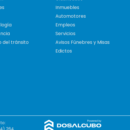
es
Inmuebles
Automotores
logía
Empleos
ncia
Servicios
 del tránsito
Avisos Fúnebres y Misas
Edictos
to:
54) 264