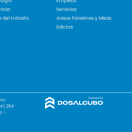
logía
Empleos
ncia
Servicios
 del tránsito
Avisos Fúnebres y Misas
Edictos
to:
54) 264
o -