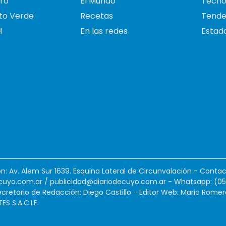
ro
El Mundo
Tecno
to Verde
Recetas
Tende
H
En las redes
Estado
ión: Av. Alem Sur 1639. Esquina Lateral de Circunvalación - Contac
cuyo.com.ar
/
publicidad@diariodecuyo.com.ar
-
Whatsapp: (0
cretario de Redacción: Diego Castillo - Editor Web: Mario Romer
 S.A.C.I.F.