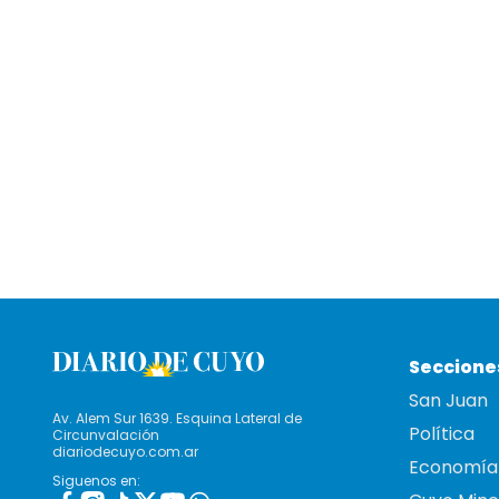
Seccione
San Juan
Av. Alem Sur 1639. Esquina Lateral de
Política
Circunvalación
diariodecuyo.com.ar
Economía
Siguenos en: