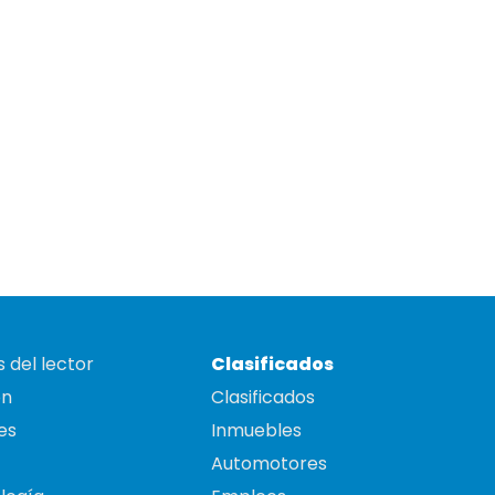
 del lector
Clasificados
on
Clasificados
es
Inmuebles
Automotores