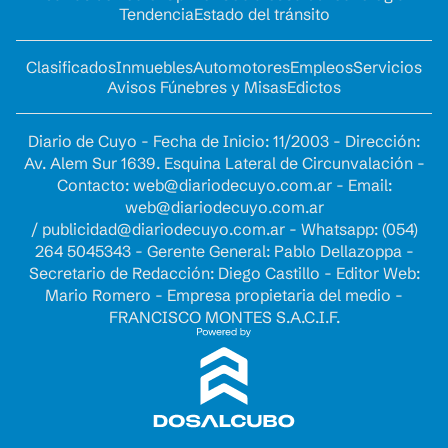
Tendencia
Estado del tránsito
Clasificados
Inmuebles
Automotores
Empleos
Servicios
Avisos Fúnebres y Misas
Edictos
Diario de Cuyo - Fecha de Inicio: 11/2003 - Dirección:
Av. Alem Sur 1639. Esquina Lateral de Circunvalación -
Contacto:
web@diariodecuyo.com.ar
- Email:
web@diariodecuyo.com.ar
/
publicidad@diariodecuyo.com.ar
-
Whatsapp: (054)
264 5045343 - Gerente General: Pablo Dellazoppa -
Secretario de Redacción: Diego Castillo - Editor Web:
Mario Romero - Empresa propietaria del medio -
FRANCISCO MONTES S.A.C.I.F.