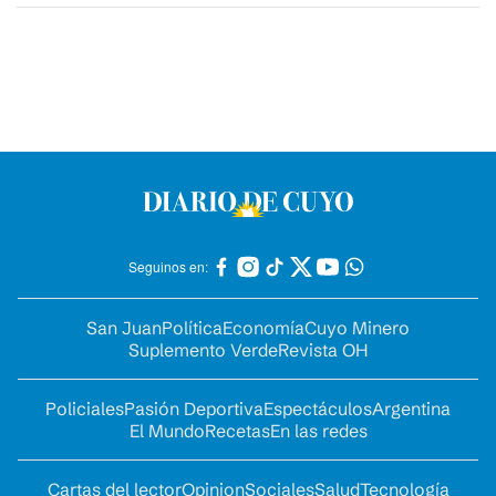
Seguinos en:
San Juan
Política
Economía
Cuyo Minero
Suplemento Verde
Revista OH
Policiales
Pasión Deportiva
Espectáculos
Argentina
El Mundo
Recetas
En las redes
Cartas del lector
Opinion
Sociales
Salud
Tecnología