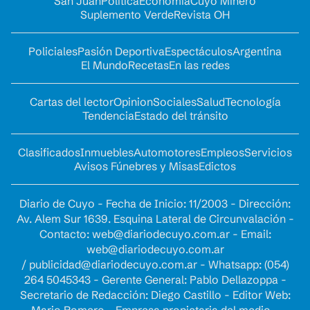
San Juan
Política
Economía
Cuyo Minero
Suplemento Verde
Revista OH
Policiales
Pasión Deportiva
Espectáculos
Argentina
El Mundo
Recetas
En las redes
Cartas del lector
Opinion
Sociales
Salud
Tecnología
Tendencia
Estado del tránsito
Clasificados
Inmuebles
Automotores
Empleos
Servicios
Avisos Fúnebres y Misas
Edictos
Diario de Cuyo - Fecha de Inicio: 11/2003 - Dirección:
Av. Alem Sur 1639. Esquina Lateral de Circunvalación -
Contacto:
web@diariodecuyo.com.ar
- Email:
web@diariodecuyo.com.ar
/
publicidad@diariodecuyo.com.ar
-
Whatsapp: (054)
264 5045343 - Gerente General: Pablo Dellazoppa -
Secretario de Redacción: Diego Castillo - Editor Web:
Mario Romero - Empresa propietaria del medio -