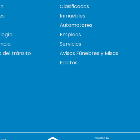
on
Clasificados
es
Inmuebles
Automotores
logía
Empleos
ncia
Servicios
 del tránsito
Avisos Fúnebres y Misas
Edictos
to: