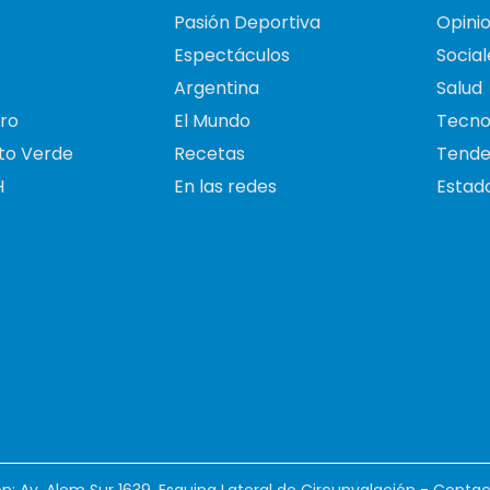
Pasión Deportiva
Opini
Espectáculos
Social
Argentina
Salud
ro
El Mundo
Tecno
to Verde
Recetas
Tende
H
En las redes
Estado
ión: Av. Alem Sur 1639. Esquina Lateral de Circunvalación - Contac