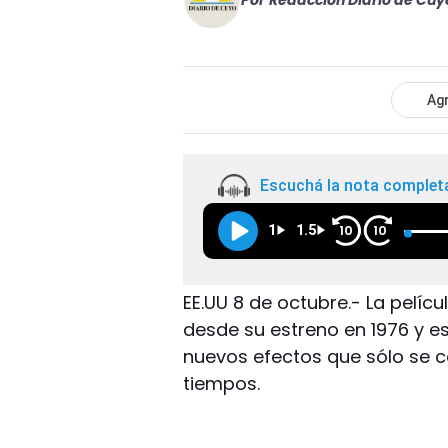
Por
Redacción Diario de Cuy
Agr
Escuchá la nota complet
1
1.5
10
10
EE.UU 8 de octubre.- La pelícu
desde su estreno en 1976 y e
nuevos efectos que sólo se c
tiempos.