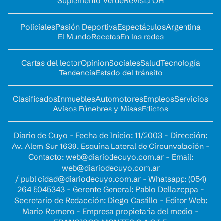
Suplemento Verde
Revista OH
Policiales
Pasión Deportiva
Espectáculos
Argentina
El Mundo
Recetas
En las redes
Cartas del lector
Opinion
Sociales
Salud
Tecnología
Tendencia
Estado del tránsito
Clasificados
Inmuebles
Automotores
Empleos
Servicios
Avisos Fúnebres y Misas
Edictos
Diario de Cuyo - Fecha de Inicio: 11/2003 - Dirección:
Av. Alem Sur 1639. Esquina Lateral de Circunvalación -
Contacto:
web@diariodecuyo.com.ar
- Email:
web@diariodecuyo.com.ar
/
publicidad@diariodecuyo.com.ar
-
Whatsapp: (054)
264 5045343 - Gerente General: Pablo Dellazoppa -
Secretario de Redacción: Diego Castillo - Editor Web:
Mario Romero - Empresa propietaria del medio -