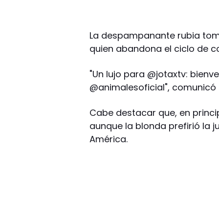
La despampanante rubia toma
quien abandona el ciclo de 
"Un lujo para @jotaxtv: bienv
@animalesoficial", comunicó 
Cabe destacar que, en princip
aunque la blonda prefirió la 
América.