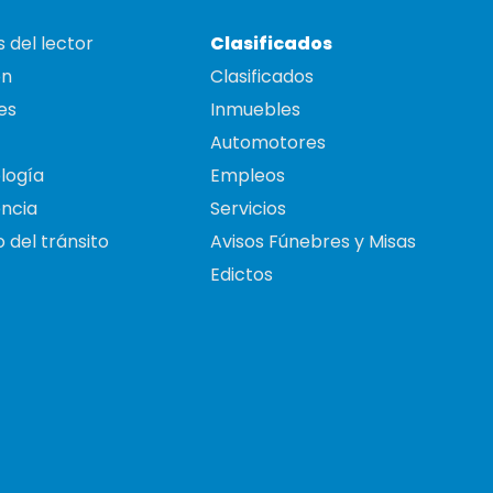
 del lector
Clasificados
on
Clasificados
es
Inmuebles
Automotores
logía
Empleos
ncia
Servicios
 del tránsito
Avisos Fúnebres y Misas
Edictos