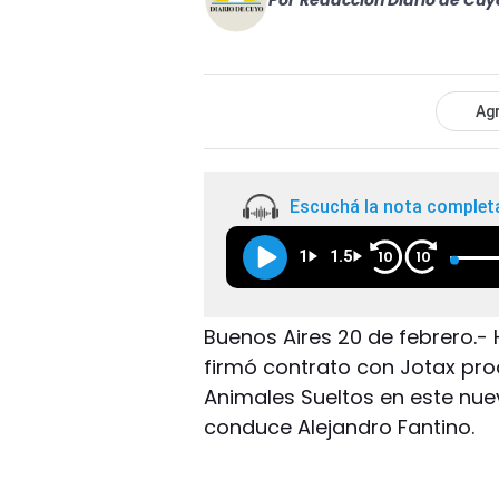
Por
Redacción Diario de Cuy
Agr
Escuchá la nota complet
1
1.5
10
10
Buenos Aires 20 de febrero.- 
firmó contrato con Jotax pro
Animales Sueltos en este nue
conduce Alejandro Fantino.