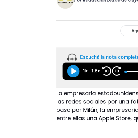
Por
Redacción Diario de Cuy
Agr
Escuchá la nota complet
1
1.5
10
10
La empresaria estadounidense 
las redes sociales por una f
paso por Milán, la empresaria
entre ellas una Apple Store, q