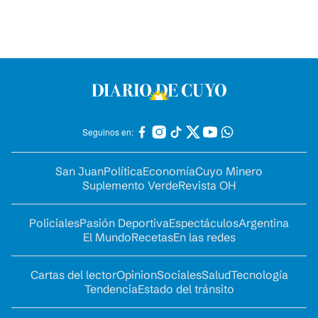
Seguinos en:
San Juan
Política
Economía
Cuyo Minero
Suplemento Verde
Revista OH
Policiales
Pasión Deportiva
Espectáculos
Argentina
El Mundo
Recetas
En las redes
Cartas del lector
Opinion
Sociales
Salud
Tecnología
Tendencia
Estado del tránsito