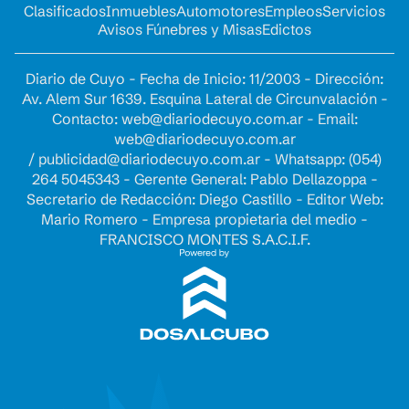
Clasificados
Inmuebles
Automotores
Empleos
Servicios
Avisos Fúnebres y Misas
Edictos
Diario de Cuyo - Fecha de Inicio: 11/2003 - Dirección:
Av. Alem Sur 1639. Esquina Lateral de Circunvalación -
Contacto:
web@diariodecuyo.com.ar
- Email:
web@diariodecuyo.com.ar
/
publicidad@diariodecuyo.com.ar
-
Whatsapp: (054)
264 5045343 - Gerente General: Pablo Dellazoppa -
Secretario de Redacción: Diego Castillo - Editor Web:
Mario Romero - Empresa propietaria del medio -
FRANCISCO MONTES S.A.C.I.F.